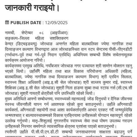
जानकारी गराइयो।
PUBLISH DATE
: 12/09/2025
नामची, सेप्टेम्बर ०८ (आइपीआर):
सङ्कल्प–जिल्ला महिला सशक्तिकरण
केन्द्र (डिएचइडब्ल्यू) जोरथाङ अन्तर्गत महिला बालबालिका ज्येष्ठ नागरिक तथा
दिव्याङ्जन कल्याण विभागद्वारा आज जोरथाङस्थित वान स्टप सेन्टरमा पीसी–पीएनडीटी
(गर्भाधान–पूर्व तथा गर्भ–पूर्व निदान प्रविधि) अधिनियम सम्बन्धी विशेष सचेतनामूलक
कार्यक्रम आयोजना गरियो।
कार्यक्रममा प्रमुख अतिथि, नयाँबजार जोरथाङ नगर पञ्चायत श्री साम्तेन मोक्तान रहनु
भएको थियो। उहाँसँगै महिला तथा बाल विकास परियोजना अधिकारी (महिला,
बालबालिका, ज्येष्ठ नागरिक तथा दिव्याङजन कल्याण विभाग) श्री प्रविन सिलाल,
स्वास्थ्य शिक्षा अधिकारी (आइ.इ.सी सेल जोरथाङ) श्री सञ्जय कुमार राई, स्वास्थ्य
शिक्षिका (आइ.इ.सी सेल जोरथाङ) सुश्री निला हाङमा सुब्बा तथा स्टाफ नर्स (सी.एच.सी
जोरथाङ) सुश्री गायत्री क्षेत्रीको पनि उपस्थिति रहेको थियो।
मुख्य अतिथिले आफ्नो सम्बोधनमा, स्वास्थ्यको महत्त्वलाई जोड दिनुभयो र दैनिक जीवनमा
स्वस्थ जीवनशैली यापन गर्न आवश्यक रहेको कुरा बताउनुभयो। उहाँले आँगनवाडी
कार्यकर्ता, आँगनवाडी सहयोगी तथा आशा कार्यकर्ताप्रति आभार प्रकट गर्दै जन्मपुर्वदेखि
जन्मपश्चात् र बाल्यावस्थासम्मको विकास प्रक्रियामा उनीहरूको योगदान महत्वपूर्ण रहेको
उल्लेख गर्नुभयो। मातृ–शिशुलाई गुणस्तरीय स्वास्थ्य सेवा तथा पोषण उपलब्ध गराउन
उनीहरूको निरन्तर समर्पणले व्यावसायिक क्षेत्रमा प्रशंसा पाएको बताउनुभयो।
त्यसैगरी उहाँले पी.सी.पी.एन.डी.टी सम्बन्धी जनसाधारणमा साक्षरता बढाउनु पर्ने