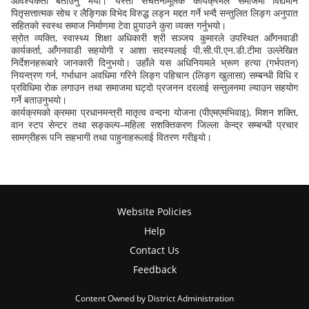
आवश्यकता बताउनु भयो। यस्ता सचेतनामूलक कार्यक्रमले समाजमा विद्यमान
पितृसत्तात्मक सोच र लैङ्गिक विभेद विरुद्ध लड्न मद्दत गर्ने भन्दै सन्तुलित लिङ्ग अनुपात
सहितको स्वस्थ समाज निर्माणमा टेवा पुर्
याउने कुरा व्यक्त गर्नुभयो।
स्रोत व्यक्ति, स्वास्थ्य शिक्षा अधिकारी श्री सञ्जय कुमारले उपस्थित आँगनवाडी
कार्यकर्ता, आँगनवाडी सहयोगी र आशा सदस्यलाई पी.सी.पी.एन.डी.टीमा उल्लेखित
निर्देशनहरूबारे जानकारी दिनुभयो। उहाँले यस अधिनियमले भ्रूण हत्या (गर्भपतन)
नियन्त्रण गर्न, गर्भाधान अवधिमा गरिने लिङ्ग पहिचान (लिङ्ग खुलासा) सम्बन्धी विधि र
प्रविधिमा रोक लगाउन तथा समाजमा घट्दो प्रजनन दरलाई सन्तुलनमा ल्याउन सहयोग
गर्ने बताउनुभयो।
कार्यक्रमको क्रममा प्रधानमन्त्री मातृत्व वन्दना योजना (पीएमएमभिवाइ), मिशन शक्ति,
वान स्टप सेन्टर तथा सङ्कल्प–महिला सशक्तिकरण जिल्ला केन्द्र सम्बन्धी प्रचार
सामग्रीहरू पनि सहभागी तथा पाहुनाहरूलाई वितरण गरीइयो।
Website Policies
Help
Contact Us
Feedback
Content Owned by District Administration